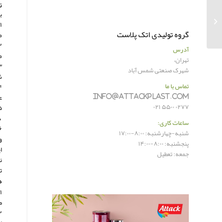
ن
ب
سفره یکبارمصرف تجزیه پذیر
۱
گروه تولیدی اتک پلاست
م
آدرس
م
تهران،
شهرک صنعتی شمس آباد
ش
تماس با ما
info@attackplast.com
ع
۰۲۷۷ ۵۵۰۰ ۰۲۱
۵. صنعت فرش: نایلون در تولید فرش‌های صنعتی و فرش‌های
د
ساعات کاری:
شنبه-چهارشنبه: ۸:۰۰-۱۷:۰۰
و
پنجشنبه: ۸:۰۰-۱۴:۰۰
ا
جمعه: تعطیل
ت
د
۱
ص