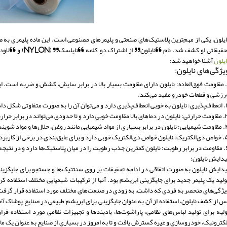
قیقاتی او کشف شد. نام “نایلون” از اشتراک دو کلمه “نایلسک” (Nylon) و “لاودر” (Lavender) گرفته شده است. در ادامه، با برخی ویژگی‌ها و پیدایش
ایلون
آشنا خواهید شد:
یژگی‌های نایلون:
. مقاومت فوق‌العاده: نایلون دارای مقاومت بسیار بالا در برابر سایش، کشش و ضربه است. ا
رزشی و قطعات خودرو مفید می‌کند.
وان آن را به صورت متفاوتی شکل داد.
حدودی می‌تواند در برابر حرارت و آتش مقاومت نشان دهد.
یی مانند روغن، حلال‌ها و مواد شوینده مقاوم است.
یق‌بندی در برخی از کاربردهای الکتریکی و الکترونیکی استفاده می‌شود.
یجه، خواص مکانیکی آن در شرایط رطوبتی نیز حفظ می‌شود.
یدایش نایلون:
یدایش نایلون به صورت اتفاقی در ادامه تحقیقات بر روی سنتتیک‌ها و جستجو برای جایگزینی
لید یک پلیمر جدید برای جایگزینی ابریشم بود. آنها از ترکیبات شیمیایی مختلف استفاده کردند تا در نهایت در سال 
یژگی‌های منحصر به فردی که داشت، به زودی در صنعت‌های مختلف مورد استفاده قرار گرفت
س از کشف نایلون، استفاده از آن به عنوان جایگزینی برای ابریشم طبیعی در صنایع پوشاک آ
ولیه برای تولید لباس‌های نظامی، پاراشوت‌ها، بادبندها و تجهیزات نظامی مورد استفاده ق
لکترونیک، خودروسازی و غیره گسترش یافت و تا به امروز در بسیاری از صنایع به عنوان یک م