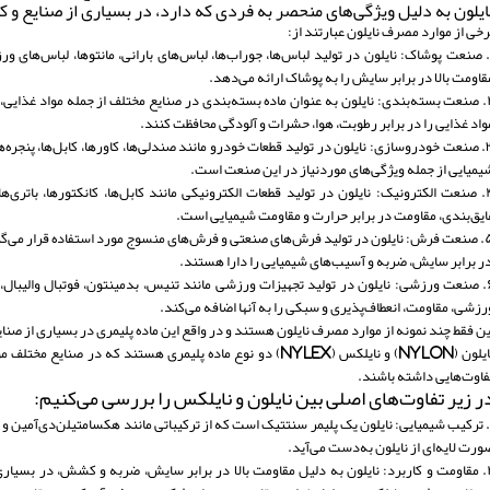
ایلون به دلیل ویژگی‌های منحصر به فردی که دارد، در بسیاری از صنایع و کا
رخی از موارد مصرف نایلون عبارتند از:
. صنعت پوشاک: نایلون در تولید لباس‌ها، جوراب‌ها، لباس‌های بارانی، مانتوها، لباس‌های
قاومت بالا در برابر سایش را به پوشاک ارائه می‌دهد.
۲. صنعت بسته‌بندی: نایلون به عنوان ماده بسته‌بندی در صنایع مختلف از جمله مواد غذایی، 
واد غذایی را در برابر رطوبت، هوا، حشرات و آلودگی محافظت کنند.
۳. صنعت خودروسازی: نایلون در تولید قطعات خودرو مانند صندلی‌ها، کاورها، کابل‌ها، پنجر
یمیایی از جمله ویژگی‌های موردنیاز در این صنعت است.
۴. صنعت الکترونیک: نایلون در تولید قطعات الکترونیکی مانند کابل‌ها، کانکتورها، باتری
ایق‌بندی، مقاومت در برابر حرارت و مقاومت شیمیایی است.
 منسوج مورد استفاده قرار می‌گیرد. این فرش‌ها مقاومت بالا
ر برابر سایش، ضربه و آسیب‌های شیمیایی را دارا هستند.
۶. صنعت ورزشی: نایلون در تولید تجهیزات ورزشی مانند تنیس، بدمینتون، فوتبال والیبال،
رزشی، مقاومت، انعطاف‌پذیری و سبکی را به آنها اضافه می‌کند.
ین فقط چند نمونه از موارد مصرف نایلون هستند و در واقع این ماده پلیمری در بسیاری از صنای
نایلون (Nylon) و نایلکس (Nylex) دو نوع ماده پلیمری هستند که 
فاوت‌هایی داشته باشند.
ر زیر تفاوت‌های اصلی بین نایلون و نایلکس را بررسی می‌کنیم:
. ترکیب شیمیایی: نایلون یک پلیمر سنتتیک است که از ترکیباتی مانند هکسامتیلن‌دی‌آمین و
ورت لایه‌ای از نایلون به‌دست می‌آید.
۲. مقاومت و کاربرد: نایلون به دلیل مقاومت بالا در برابر سایش، ضربه و کشش، در بسی