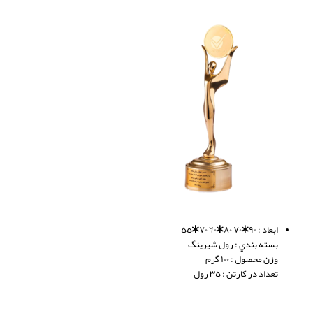
ابعاد : ٩٠*٧٠ ٨٠*٦٠ ٧٠*٥٥
بسته بندي : رول شيرينگ
وزن محصول : ١٠٠ گرم
تعداد در كارتن : ٣٥ رول