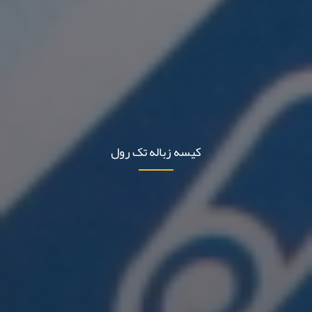
کیسه زباله تک رول